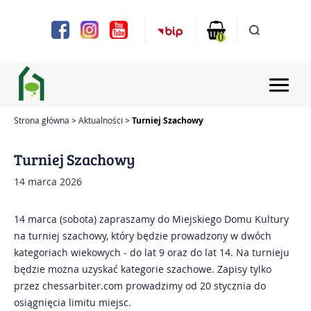
Uwaga:
Ta
strona
0
internetowa
zawiera
system
ułatwień
dostępu.
Strona główna
Aktualności
Turniej Szachowy
Strona główna
Turniej Szachowy
Aktualności
14 marca 2026
Projekty
14 marca (sobota) zapraszamy do Miejskiego Domu Kultury
na turniej szachowy, który będzie prowadzony w dwóch
Chóry i zespoły
kategoriach wiekowych - do lat 9 oraz do lat 14. Na turnieju
będzie można uzyskać kategorie szachowe. Zapisy tylko
Zajęcia
przez chessarbiter.com prowadzimy od 20 stycznia do
osiągnięcia limitu miejsc.
Bilety