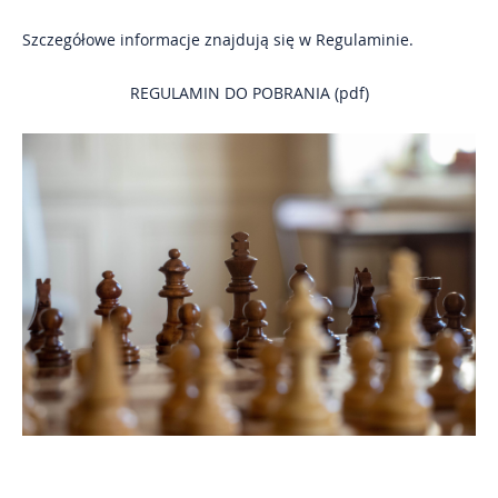
Szczegółowe informacje znajdują się w Regulaminie.
Kontakt
REGULAMIN DO POBRANIA (pdf)
Impresje Mikołowskie
Mikołowskie Dni Muzyki
Gazeta Mikołowska