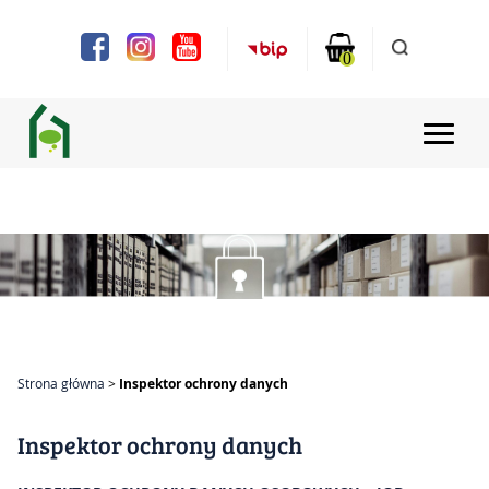
Uwaga:
Ta
strona
0
internetowa
zawiera
system
ułatwień
dostępu.
Strona główna
Aktualności
Projekty
Chóry i zespoły
Strona główna
Inspektor ochrony danych
Zajęcia
Inspektor ochrony danych
Bilety