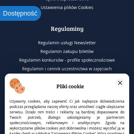
Ustawienia plików Cookies
Dostępność
Regulaminy
Regulamin usługi Newsletter
Regulamin zakupu biletów
Regulamin konkursów - profile społecznościowe
Regulamin i cennik uczestnictwa w zajęciach
Regulamin wyjazdów na wydarzenia
Pliki cookie
RODO
Używamy cookies, aby zapewnić Ci jak najlepsze doświadczenia
podczas przeglądania naszej oferty oraz umożliwić ciągłe ulepszanie
serwisu. Dzięki nim treści i reklamy są bardziej dopasowane do
Inspektor ochrony danych
Twoich potrzeb, dlatego udostępniamy je partnerom
Klauzule informacyjne
społecznościowym, reklamowym i analitycznym. Zgoda na
wykorzystanie plików cookies jest dobrowolna i możesz wycofać ją w
Wnioski - prawa osób
każdej chwili w zakładce “Ustawienia Plików Cookie”, którą znajdziesz