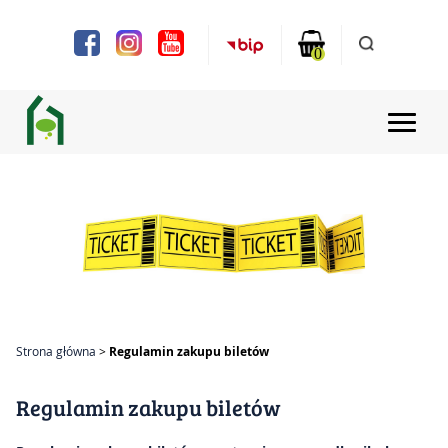
Uwaga:
Ta
strona
0
internetowa
zawiera
system
ułatwień
dostępu.
Strona główna
Aktualności
Projekty
Chóry i zespoły
Strona główna
Regulamin zakupu biletów
Zajęcia
Regulamin zakupu biletów
Bilety