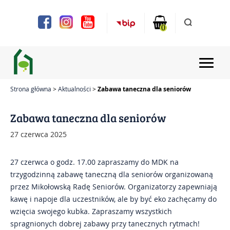
Uwaga:
Ta
strona
0
internetowa
zawiera
system
ułatwień
dostępu.
Strona główna
Aktualności
Zabawa taneczna dla seniorów
Strona główna
Zabawa taneczna dla seniorów
Aktualności
27 czerwca 2025
Projekty
27 czerwca o godz. 17.00 zapraszamy do MDK na
trzygodzinną zabawę taneczną dla seniorów organizowaną
Chóry i zespoły
przez Mikołowską Radę Seniorów. Organizatorzy zapewniają
kawę i napoje dla uczestników, ale by być eko zachęcamy do
Zajęcia
wzięcia swojego kubka. Zapraszamy wszystkich
spragnionych dobrej zabawy przy tanecznych rytmach!
Bilety