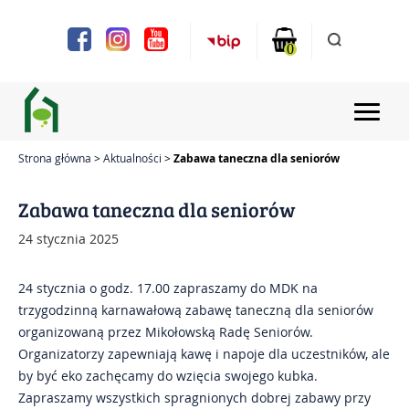
Uwaga:
Ta
strona
0
internetowa
zawiera
system
ułatwień
dostępu.
Strona główna
Aktualności
Zabawa taneczna dla seniorów
Strona główna
Zabawa taneczna dla seniorów
Aktualności
24 stycznia 2025
Projekty
24 stycznia o godz. 17.00 zapraszamy do MDK na
trzygodzinną karnawałową zabawę taneczną dla seniorów
Chóry i zespoły
organizowaną przez Mikołowską Radę Seniorów.
Organizatorzy zapewniają kawę i napoje dla uczestników, ale
Zajęcia
by być eko zachęcamy do wzięcia swojego kubka.
Zapraszamy wszystkich spragnionych dobrej zabawy przy
Bilety